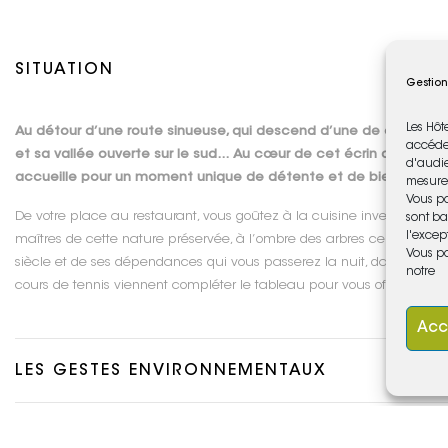
SITUATION
Gestion
Les Hôt
Au détour d’une route sinueuse, qui descend d’une de ces douce
accéder
et sa vallée ouverte sur le sud… Au cœur de cet écrin de verd
d'audie
accueille pour un moment unique de détente et de bien-être.
mesure 
Vous po
De votre place au restaurant, vous goûtez à la cuisine inventive et 
sont ba
l'excep
maîtres de cette nature préservée, à l’ombre des arbres centenaires
Vous po
siècle et de ses dépendances qui vous passerez la nuit, dans le c
notre
cours de tennis viennent compléter le tableau pour vous offrir un sé
Acc
LES GESTES ENVIRONNEMENTAUX
LES LOISIRS À L'HÔTEL