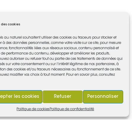
 des cookies
els au naturel souhaitent utiliser des cookies ou traceurs pour stocker et
s montagnes dont sont faites les Vosges, apparaît le Val d’Ajol
 à des données personnelles, comme votre visite sur ce site, pour mesure
ure, La Résidence et son domaine de deux hectares vous
nce, fonctionnalités liées aux réseaux sociaux, contenu personnalisé et
de performance du contenu, développer et améliorer les produits,
uvez autoriser ou refuser tout ou partie de ces traitements de données qui
gourmande de Cédric en observant les écureuils et les oiseaux,
sés sur votre consentement ou sur l'intérêt légitime de nos partenaires, à
tion des cookies et/ou traceurs nécessaires au fonctionnement de ce site.
.
Côté chambre, c’est dans le charme d’une vieille bâtisse du XIXe
uvez modifier vos choix à tout moment. Pour en savoir plus, consultez
alme d’un village de campagne.
Une piscine chauffée, un sauna et un
jour dont vous garderez un souvenir inoubliable…
epter les cookies
Refuser
Personnaliser
Politique de cookies
Politique de confidentialité