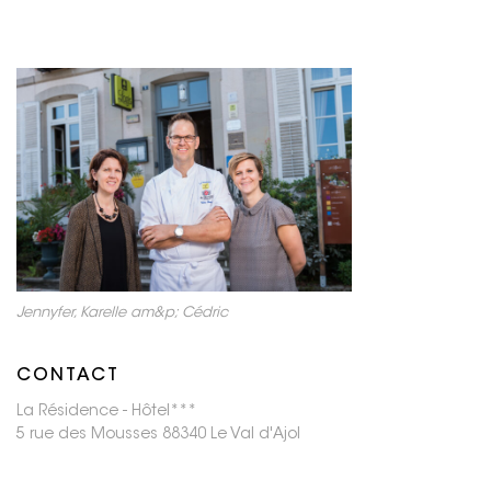
Jennyfer, Karelle am&p; Cédric
CONTACT
La Résidence - Hôtel***
5 rue des Mousses 88340 Le Val d'Ajol
Tél : 03 29 30 68 52
Mail : contact@la-residence.com